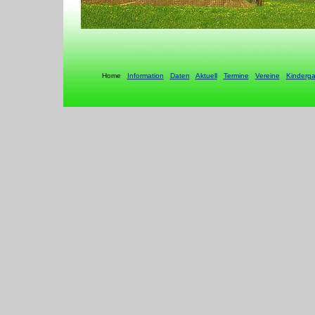
Home
Information
Daten
Aktuell
Termine
Vereine
Kinderga