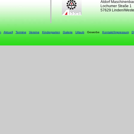
Aldorf Maschinenb
Lochumer Straße 1
57629 Linden/Weste
n
Aktuell
Termine
Vereine
Kindergarten
Galerie
Urlaub
Gewerbe
Kontakt/Impressum
D