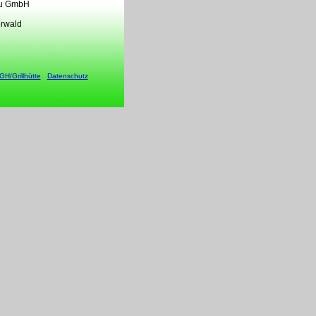
au GmbH
rwald
GH/Grillhütte
Datenschutz