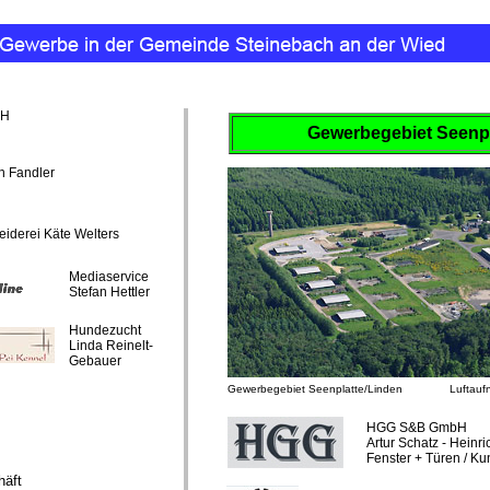
bH
Gewerbegebiet Seenpl
in Fandler
iderei Käte Welters
Mediaservice
Stefan Hettler
Hundezucht
Linda Reinelt-
Gebauer
Gewerbegebiet Seenplatte/Linden
Luftauf
HGG S&B GmbH
Artur Schatz - Heinr
Fenster + Türen / Ku
häft